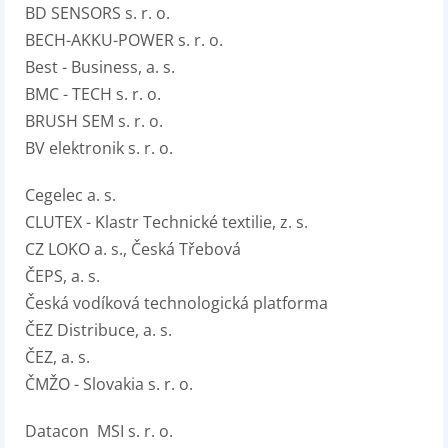
BD SENSORS s. r. o.
BECH-AKKU-POWER s. r. o.
Best - Business, a. s.
BMC - TECH s. r. o.
BRUSH SEM s. r. o.
BV elektronik s. r. o.
Cegelec a. s.
CLUTEX - Klastr Technické textilie, z. s.
CZ LOKO a. s., Česká Třebová
ČEPS, a. s.
Česká vodíková technologická platforma
ČEZ Distribuce, a. s.
ČEZ, a. s.
ČMŽO - Slovakia s. r. o.
Datacon MSI s. r. o.