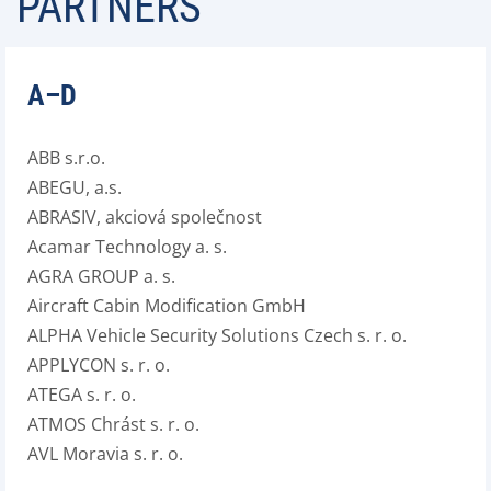
PARTNERS
A–D
ABB s.r.o.
ABEGU, a.s.
ABRASIV, akciová společnost
Acamar Technology a. s.
AGRA GROUP a. s.
Aircraft Cabin Modification GmbH
ALPHA Vehicle Security Solutions Czech s. r. o.
APPLYCON s. r. o.
ATEGA s. r. o.
ATMOS Chrást s. r. o.
AVL Moravia s. r. o.