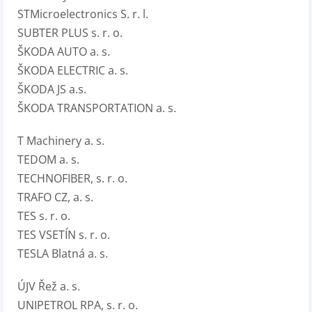
STMicroelectronics S. r. l.
SUBTER PLUS s. r. o.
ŠKODA AUTO a. s.
ŠKODA ELECTRIC a. s.
ŠKODA JS a.s.
ŠKODA TRANSPORTATION a. s.
T Machinery a. s.
TEDOM a. s.
TECHNOFIBER, s. r. o.
TRAFO CZ, a. s.
TES s. r. o.
TES VSETÍN s. r. o.
TESLA Blatná a. s.
ÚJV Řež a. s.
UNIPETROL RPA, s. r. o.