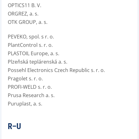
OPTICS11 B. V.
ORGREZ, a. s.
OTK GROUP, a. s.
PEVEKO, spol. s r. o.
PlantControl s. r. o.
PLASTOIL Europe, a. s.
Plzeňská teplárenská a. s.
Possehl Electronics Czech Republic s. r. o.
Pragolet s. r. o.
PROFI-WELD s. r. o.
Prusa Research a. s.
Puruplast, a. s.
R–U