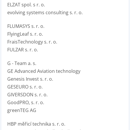
ELZAT spol. s r. o.
evolving systems consulting s. r. o.
FLUMASYS s. r. o.
FlyingLeaf s. r. o.
FraisTechnology s. r. o.
FULZAR s. r. o.
G - Team a. s.
GE Advanced Aviation technology
Genesis Invest s. r. o.
GESEURO s. r. o.
GIVERSDON s. r. o.
GoodPRO, s. r. o.
greenTEG AG
HBP měřicí technika s. r. o.