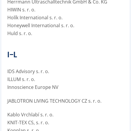
Herrmann Ultraschalltechnik GmbH & Co. KG
HIWIN s. r. o.
Holík International s. r. o.
Honeywell International s. r. o.
Huld s. r. o.
I–L
IDS Advisory s. r. o.
ILLUM s. r. o.
Innoscience Europe NV
JABLOTRON LIVING TECHNOLOGY CZ s. r. o.
Kablo Vrchlabí s. r. o.
KNIT-TEX CS, s. r. o.
Konplan s. r. o.