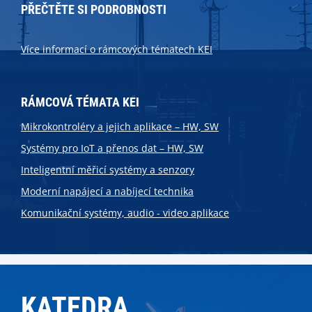
PŘEČTĚTE SI PODROBNOSTI
Více informací o rámcových tématech KEI
RÁMCOVÁ TÉMATA KEI
Mikrokontroléry a jejich aplikace – HW, SW
Systémy pro IoT a přenos dat – HW, SW
Inteligentní měřicí systémy a senzory
Moderní napájecí a nabíjecí technika
Komunikační systémy, audio - video aplikace
KATEDRA