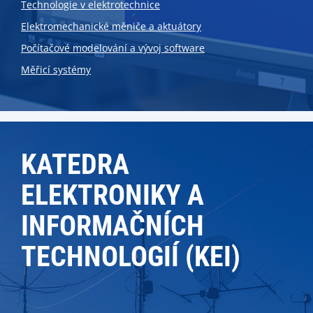
Technologie v elektrotechnice
Elektromechanické měniče a aktuátory
Počítačové modelování a vývoj software
Měřicí systémy
KATEDRA
ELEKTRONIKY A
INFORMAČNÍCH
TECHNOLOGIÍ (KEI)