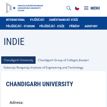
MENU
INTERNATIONAL
VYJÍŽDĚJÍCÍ
ZAMĚSTNANECKÉ STÁŽE
PŘIJÍŽDĚJÍCÍ - STUDIUM
PŘIJÍŽDĚJÍCÍ - STÁŽE
PŘÍBĚHY
AGENTURY
INDIE
Chandigarh University
Chandigarh Group of Colleges Jhanjeri
Gokaraju Rangaraju Institute of Engineering and Technology
CHANDIGARH UNIVERSITY
Adresa
: