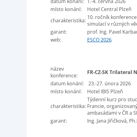
datum konání:
1.-4. června 2026
místo konání:
Hotel Central Plzeň
10. ročník konferenc
charakteristika:
simulací v různých v
garant:
prof. Ing. Pavel Karba
web:
ESCO 2026
název
FR-
C
Z-
SK Tri
late
ra
l
konference:
datum konání:
23.-27. února 2026
místo konání:
H
otel IBIS Plzeň
Týdenní kurz pro stu
charakteristika:
Francie, organizovan
ambasádami v ČR a S
garant:
Ing. Jana Jiřičková, Ph