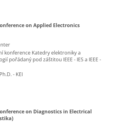
onference on Applied Electronics
enter
í konference Katedry elektroniky a
gií pořádaný pod záštitou IEEE - IES a IEEE -
Ph.D. - KEI
onference on Diagnostics in Electrical
stika)