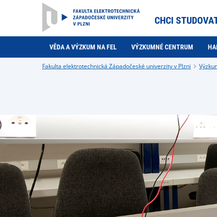
CHCI STUDOVA
VĚDA A VÝZKUM NA FEL
VÝZKUMNÉ CENTRUM
HA
Fakulta elektrotechnická Západočeské univerzity v Plzni
Výzku