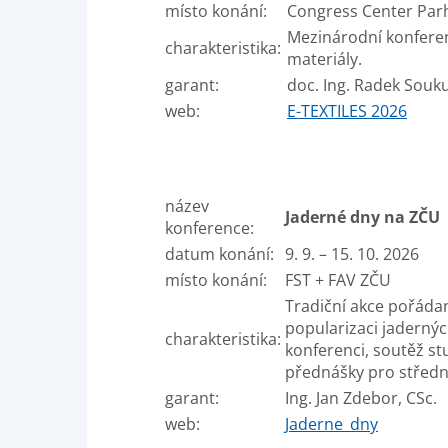
místo konání:
Congress Center Parh
Mezinárodní konferen
charakteristika:
materiály.
garant:
doc. Ing. Radek Souk
web:
E-TEXTILES 2026
název
Jaderné dny na ZČU
konference:
datum konání:
9. 9. – 15. 10. 2026
místo konání:
FST + FAV ZČU
Tradiční akce pořáda
popularizaci jadernýc
charakteristika:
konferenci, soutěž st
přednášky pro středn
garant:
Ing. Jan Zdebor, CSc.
web:
J
aderne_dny