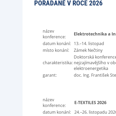
POŘÁDANÉ V ROCE 2026
název
Elektrotechnika a I
konference:
datum konání:
13.
–14.
listopad
místo konání:
Zámek Nečtiny
Doktorská konferenc
charakteristika:
nejzajímavějšího v ob
elektroenergetika
garant:
doc. Ing. František St
název
E-TEXTILES 2026
konference:
datum konání:
24.–26. listopadu 202