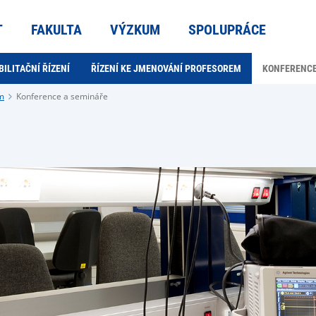
T
FAKULTA
VÝZKUM
SPOLUPRÁCE
BILITAČNÍ ŘÍZENÍ
ŘÍZENÍ KE JMENOVÁNÍ PROFESOREM
KONFERENCE
m
Konference a semináře