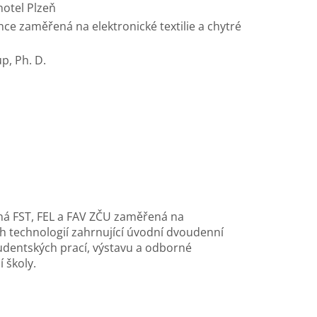
otel Plzeň
ce zaměřená na elektronické textilie a chytré
up
, Ph. D.
ná FST, FEL a FAV ZČU zaměřená na
h technologií zahrnující úvodní dvoudenní
udentských prací, výstavu a odborné
í školy.