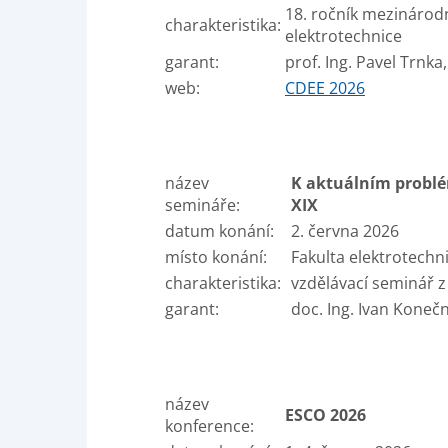
18. ročník mezinárod
charakteristika:
elektrotechnice
garant:
prof. Ing. Pavel Trnka,
web:
CDEE 2026
název
K aktuálním probl
semináře:
XIX
datum konání:
2. června 2026
místo konání:
Fakulta elektrotechn
charakteristika:
vzdělávací seminář z
garant:
doc. Ing. Ivan Konečný
název
ESCO 2026
konference: