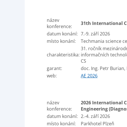
název
31th International C
konference:
datum konání:
7.-9. září 2026
místo konání:
Techmania science c
31. ročník mezinárodn
charakteristika:
informačních technolo
CS
garant:
doc. Ing. Petr Burian, 
web:
AE 2026
název
2026 International C
konference:
Engineering (Diagno
datum konání:
2.-4. září 2026
místo konání:
Parkhotel Plzeň