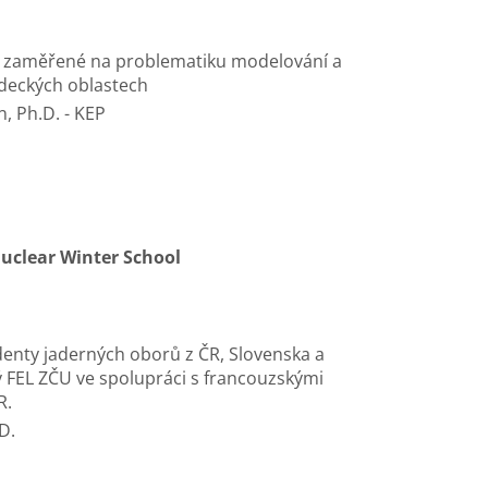
e zaměřené na problematiku modelování a
ědeckých oblastech
n, Ph.D. - KEP
N
uclear
Winter
School
denty jaderných oborů z ČR, Slovenska a
ý FEL ZČU ve spolupráci s francouzskými
R.
.D.