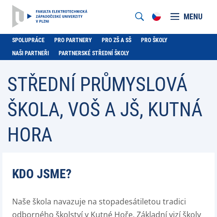
MENU
SPOLUPRÁCE
PRO PARTNERY
PRO ZŠ A SŠ
PRO ŠKOLY
NAŠI PARTNEŘI
PARTNERSKÉ STŘEDNÍ ŠKOLY
STŘEDNÍ PRŮMYSLOVÁ
ŠKOLA, VOŠ A JŠ, KUTNÁ
HORA
KDO JSME?
Naše škola navazuje na stopadesátiletou tradici
odborného školství v Kutné Hoře. Základní vizí školy