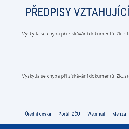
PŘEDPISY VZTAHUJÍCÍ
Vyskytla se chyba při získávání dokumentů. Zkust
Vyskytla se chyba při získávání dokumentů. Zkust
Úřední deska
Portál ZČU
Webmail
Menza