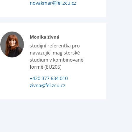
novakmar@fel.zcu.cz
Monika živná
studijní referentka pro
navazující magisterské
studium v kombinované
formě (EU205)
+420 377 634 010
zivna@fel.zcu.cz