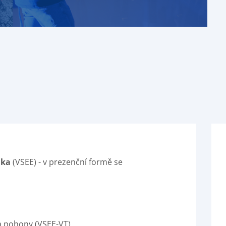
ika
(VSEE) - v prezenční formě se
a pohony (VSEE-VT)