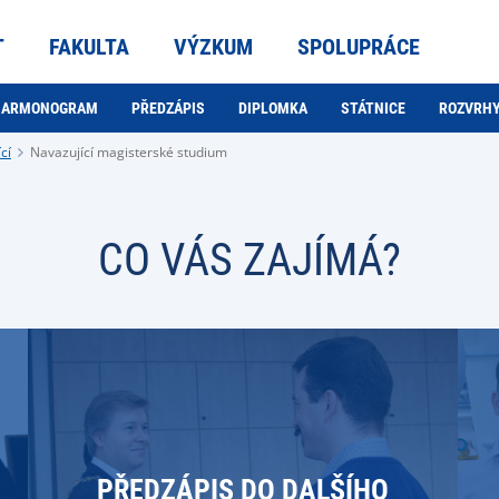
T
FAKULTA
VÝZKUM
SPOLUPRÁCE
HARMONOGRAM
PŘEDZÁPIS
DIPLOMKA
STÁTNICE
ROZVRH
cí
Navazující magisterské studium
CO VÁS ZAJÍMÁ?
PŘEDZÁPIS DO DALŠÍHO