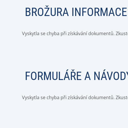
BROŽURA INFORMACE 
Vyskytla se chyba při získávání dokumentů. Zkust
FORMULÁŘE A NÁVODY
Vyskytla se chyba při získávání dokumentů. Zkust