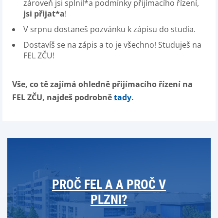
zároveň jsi splnil*a podmínky přijímacího řízení,
jsi přijat*a
!
V srpnu dostaneš pozvánku k zápisu do studia.
Dostavíš se na zápis a to je všechno! Studuješ na
FEL ZČU!
Vše, co tě zajímá ohledně přijímacího řízení na
FEL ZČU, najdeš podrobně
tady
.
PROČ FEL A A PROČ V
PLZNI?