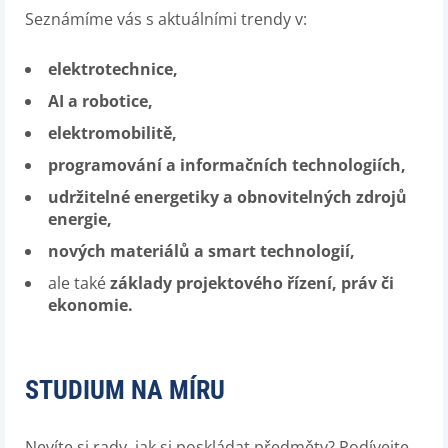
Seznámíme vás s aktuálními trendy v:
elektrotechnice,
AI a robotice,
elektromobilitě,
programování a
informačních technologiích,
udržitelné energetiky a obnovitelných zdrojů
energie,
nových materiálů a smart technologií,
ale také
základy projektového řízení, práv či
ekonomie.
STUDIUM NA MÍRU
Nevíte si rady, jak si poskládat předměty? Podívejte