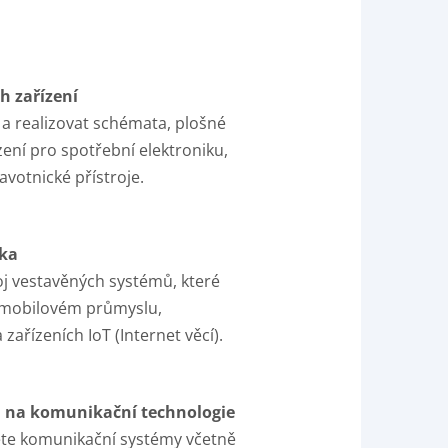
h zařízení
a realizovat schémata, plošné
zení pro spotřební elektroniku,
votnické přístroje.
ka
oj vestavěných systémů, které
tomobilovém průmyslu,
ařízeních IoT (Internet věcí).
tka na komunikační technologie
te komunikační systémy včetně