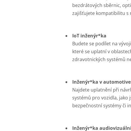
bezdrátových sběrnic, opt
zajišťujete kompatibilitu 
IoT inženýr*ka
Budete se podílet na vývoj
které se uplatní v oblaste
zdravotnických systémů ne
Inženýr*ka v automotiv
Najdete uplatnění při návr
systémů pro vozidla, jako 
bezpečnostní systémy či i
Inženýr*ka audiovizuáln