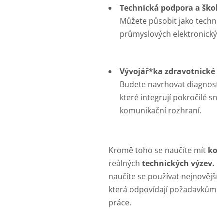
Technická podpora a škol
Můžete působit jako techni
průmyslových elektronický
Vývojář*ka zdravotnické 
Budete navrhovat diagnosti
které integrují pokročilé 
komunikační rozhraní.
Kromě toho se naučíte mít
ko
reálných
technických výzev.
naučíte se
používat nejnovějš
která odpovídají požadavkům
práce.