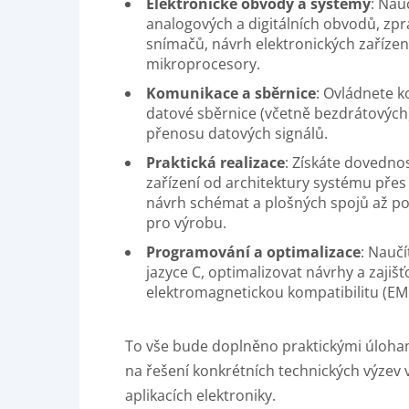
Elektronické obvody a systémy
: Nau
analogových a digitálních obvodů, zpr
snímačů, návrh elektronických zařízení
mikroprocesory.
Komunikace a sběrnice
: Ovládnete 
datové sběrnice (včetně bezdrátových
přenosu datových signálů.
Praktická realizace
: Získáte dovedno
zařízení od architektury systému pře
návrh schémat a plošných spojů až p
pro výrobu.
Programování a optimalizace
: Nauč
jazyce C, optimalizovat návrhy a zajišť
elektromagnetickou kompatibilitu (EM
To vše bude doplněno praktickými úlohami
na řešení konkrétních technických výzev
aplikacích elektroniky.