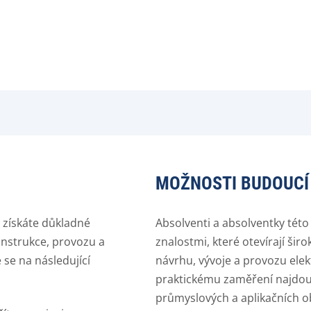
MOŽNOSTI BUDOUCÍ
e získáte důkladné
Absolventi a absolventky této
onstrukce, provozu a
znalostmi, které otevírají šir
 se na následující
návrhu, vývoje a provozu ele
praktickému zaměření najdou 
průmyslových a aplikačních ob