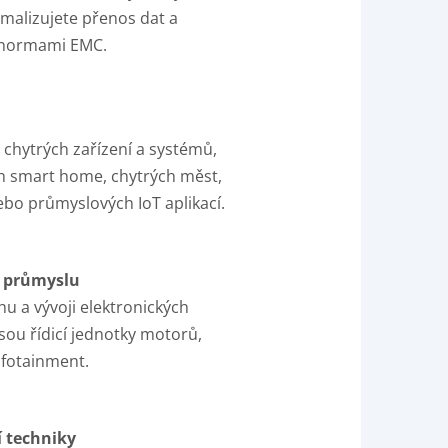
imalizujete přenos dat a
s normami EMC.
i chytrých zařízení a systémů,
ch smart home, chytrých měst,
bo průmyslových IoT aplikací.
e průmyslu
hu a vývoji elektronických
jsou řídicí jednotky motorů,
nfotainment.
í techniky