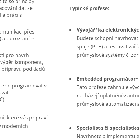
číte se principy
acování dat ze
Typické profese:
 a práci s
Vývojář*ka elektronickýc
komunikaci přes
Budete schopni navrhovat 
) a porozumíte
spoje (PCB) a testovat zaří
průmyslové systémy či zdra
sti pro návrh
s výběr komponent,
o přípravu podkladů
Embedded programátor*
íte se programovat v
Tato profese zahrnuje výv
ovat
nacházejí uplatnění v au
C).
průmyslové automatizaci a z
, které vás připraví
 v moderních
Specialista či specialis
Navrhnete a implementuje