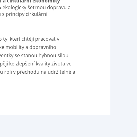
i a cirkulární ekonomiky
–
o ekologicky šetrnou dopravu a
 s principy cirkulární
 ty, kteří chtějí pracovat v
é mobility a dopravního
ventky se stanou hybnou silou
pějí ke zlepšení kvality života ve
 roli v přechodu na udržitelné a