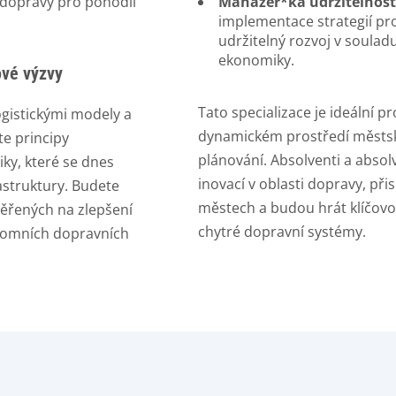
 dopravy pro pohodlí
Manažer*ka udržitelnost
implementace strategií pr
udržitelný rozvoj v souladu
ekonomiky.
ové výzvy
Tato specializace je ideální pro
ogistickými modely a
dynamickém prostředí městsk
te principy
plánování. Absolventi a absol
iky, které se dnes
inovací v oblasti dopravy, přis
rastruktury. Budete
městech a budou hrát klíčovou
ěřených na zlepšení
chytré dopravní systémy.
onomních dopravních