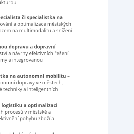
ukturou.
cialista či specialistka na
ování a optimalizace městských
zem na multimodalitu a snížení
nou dopravu a dopravní
tví a návrhy efektivních řešení
émy a integrovanou
istka na autonomní mobilitu
–
onomní dopravy ve městech,
 techniky a inteligentních
logistiku a optimalizaci
ch procesů v městské a
ektivnění pohybu zboží a