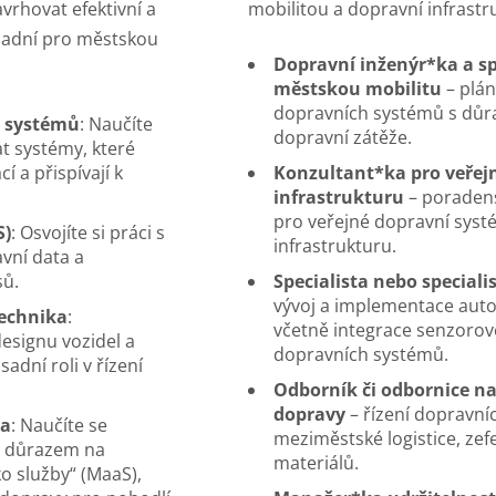
vrhovat efektivní a
mobilitou a dopravní infrastr
ásadní pro městskou
Dopravní inženýr*ka a spe
městskou mobilitu
– plán
dopravních systémů s důra
h systémů
: Naučíte
dopravní zátěže.
t systémy, které
í a přispívají k
Konzultant*ka pro veřej
infrastrukturu
– poradens
pro veřejné dopravní syst
S)
: Osvojíte si práci s
infrastrukturu.
vní data a
sů.
Specialista nebo special
vývoj a implementace aut
technika
:
včetně integrace senzorové
signu vozidel a
dopravních systémů.
adní roli v řízení
Odborník či odbornice na 
dopravy
– řízení dopravní
ta
: Naučíte se
meziměstské logistice, zef
s důrazem na
materiálů.
o služby“ (MaaS),