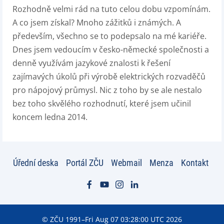
Rozhodně velmi rád na tuto celou dobu vzpomínám.
A co jsem získal? Mnoho zážitků i známých. A
především, všechno se to podepsalo na mé kariéře.
Dnes jsem vedoucím v česko-německé společnosti a
denně využívám jazykové znalosti k řešení
zajímavých úkolů při výrobě elektrických rozvaděčů
pro nápojový průmysl. Nic z toho by se ale nestalo
bez toho skvělého rozhodnutí, které jsem učinil
koncem ledna 2014.
Úřední deska
Portál ZČU
Webmail
Menza
Kontakt
© ZČU 1991–Fri Aug 07 03:28:00 UTC 2026