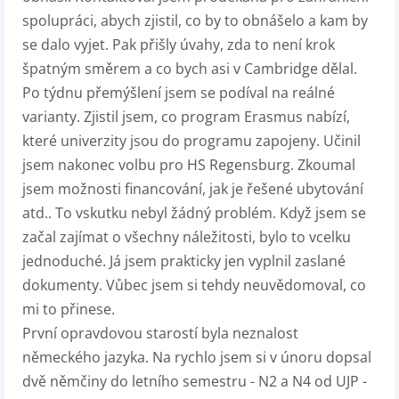
spolupráci, abych zjistil, co by to obnášelo a kam by
se dalo vyjet. Pak přišly úvahy, zda to není krok
špatným směrem a co bych asi v Cambridge dělal.
Po týdnu přemýšlení jsem se podíval na reálné
varianty. Zjistil jsem, co program Erasmus nabízí,
které univerzity jsou do programu zapojeny. Učinil
jsem nakonec volbu pro HS Regensburg. Zkoumal
jsem možnosti financování, jak je řešené ubytování
atd.. To vskutku nebyl žádný problém. Když jsem se
začal zajímat o všechny náležitosti, bylo to vcelku
jednoduché. Já jsem prakticky jen vyplnil zaslané
dokumenty. Vůbec jsem si tehdy neuvědomoval, co
mi to přinese.
První opravdovou starostí byla neznalost
německého jazyka. Na rychlo jsem si v únoru dopsal
dvě němčiny do letního semestru - N2 a N4 od UJP -