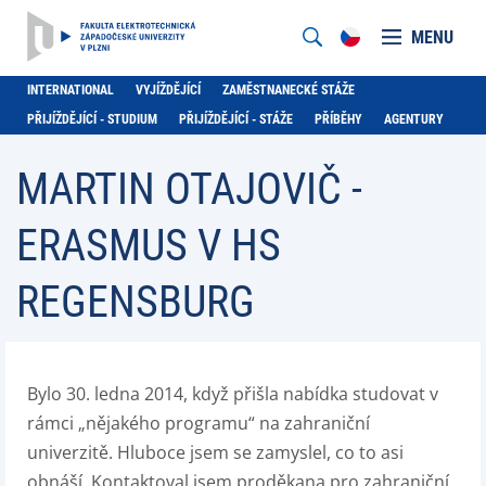
MENU
INTERNATIONAL
VYJÍŽDĚJÍCÍ
ZAMĚSTNANECKÉ STÁŽE
PŘIJÍŽDĚJÍCÍ - STUDIUM
PŘIJÍŽDĚJÍCÍ - STÁŽE
PŘÍBĚHY
AGENTURY
MARTIN OTAJOVIČ -
ERASMUS V HS
REGENSBURG
Bylo 30. ledna 2014, když přišla nabídka studovat v
rámci „nějakého programu“ na zahraniční
univerzitě. Hluboce jsem se zamyslel, co to asi
obnáší. Kontaktoval jsem proděkana pro zahraniční