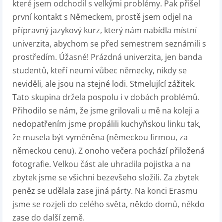
které jsem odchodil s velkými problémy. Pak přišel
první kontakt s Německem, prostě jsem odjel na
přípravný jazykový kurz, který nám nabídla místní
univerzita, abychom se před semestrem seznámili s
prostředím. Úžasné! Prázdná univerzita, jen banda
studentů, kteří neumí vůbec německy, nikdy se
neviděli, ale jsou na stejné lodi. Stmelující zážitek.
Tato skupina držela pospolu i v dobách problémů.
Přihodilo se nám, že jsme grilovali u mě na koleji a
nedopatřením jsme propálili kuchyňskou linku tak,
že musela být vyměněna (německou firmou, za
německou cenu). Z onoho večera pochází přiložená
fotografie. Velkou část ale uhradila pojistka a na
zbytek jsme se všichni bezevšeho složili. Za zbytek
peněz se udělala zase jiná párty. Na konci Erasmu
jsme se rozjeli do celého světa, někdo domů, někdo
zase do další země.