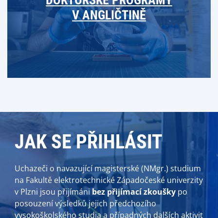
DOKTORSKÉ PROGRAMY
V ANGLIČTINĚ
JAK SE PŘIHLÁSIT
Uchazeči o navazující magisterské (NMgr.) studium
na Fakultě elektrotechnické Západočeské univerzity
v Plzni jsou přijímáni
bez přijímací zkoušky
po
posouzení výsledků jejich předchozího
vysokoškolského studia a případných dalších aktivit