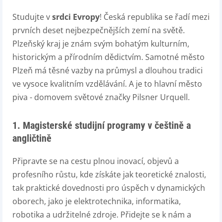
Studujte v
srdci Evropy
! Česká republika se řadí mezi
prvních deset nejbezpečnějších zemí na světě.
Plzeňský kraj je znám svým bohatým kulturním,
historickým a přírodním dědictvím. Samotné město
Plzeň má těsné vazby na průmysl a dlouhou tradici
ve vysoce kvalitním vzdělávání. A je to hlavní město
piva - domovem světové značky Pilsner Urquell.
1. Magisterské studijní programy v češtině a
angličtině
Připravte se na cestu plnou inovací, objevů a
profesního růstu, kde získáte jak teoretické znalosti,
tak praktické dovednosti pro úspěch v dynamických
oborech, jako je elektrotechnika, informatika,
robotika a udržitelné zdroje. Přidejte se k nám a