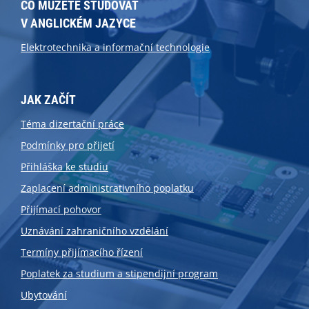
CO MŮŽETE STUDOVAT
V ANGLICKÉM JAZYCE
Elektrotechnika a informační technologie
JAK ZAČÍT
Téma dizertační práce
Podmínky pro přijetí
Přihláška ke studiu
Zaplacení administrativního poplatku
Přijímací pohovor
Uznávání zahraničního vzdělání
Termíny přijímacího řízení
Poplatek za studium a stipendijní program
Ubytování