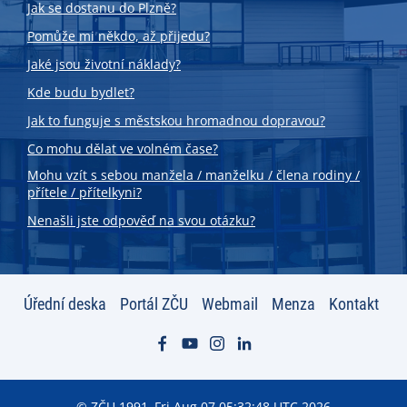
Jak se dostanu do Plzně?
Pomůže mi někdo, až přijedu?
Jaké jsou životní náklady?
Kde budu bydlet?
Jak to funguje s městskou hromadnou dopravou?
Co mohu dělat ve volném čase?
Mohu vzít s sebou manžela / manželku / člena rodiny /
přítele / přítelkyni?
Nenašli jste odpověď na svou otázku?
Úřední deska
Portál ZČU
Webmail
Menza
Kontakt
© ZČU 1991–Fri Aug 07 05:32:48 UTC 2026