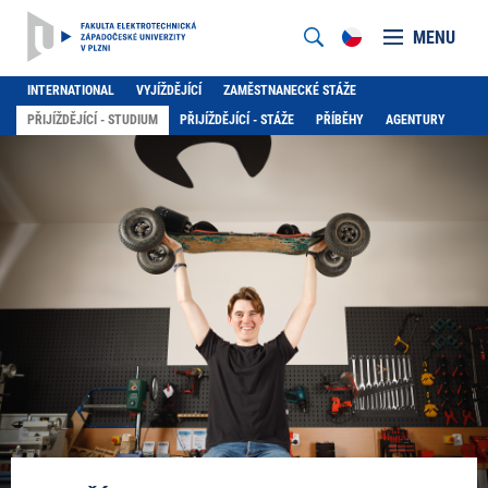
MENU
INTERNATIONAL
VYJÍŽDĚJÍCÍ
ZAMĚSTNANECKÉ STÁŽE
PŘIJÍŽDĚJÍCÍ - STUDIUM
PŘIJÍŽDĚJÍCÍ - STÁŽE
PŘÍBĚHY
AGENTURY