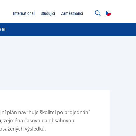
International
Studující
Zaměstnanci
 EI
ní plán navrhuje školitel po projednání
oru, zejména časovou a obsahovou
dosažených výsledků.