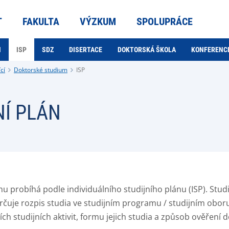
T
FAKULTA
VÝZKUM
SPOLUPRÁCE
M
ISP
SDZ
DISERTACE
DOKTORSKÁ ŠKOLA
KONFERENCE
cí
Doktorské studium
ISP
NÍ PLÁN
probíhá podle individuálního studijního plánu (ISP). Studij
 určuje rozpis studia ve studijním programu / studijním ob
 studijních aktivit, formu jejich studia a způsob ověření 