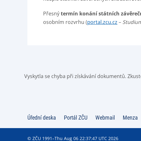
Přesný
termín konání státních závěre
osobním rozvrhu (
portal.zcu.cz
–
Studiu
Vyskytla se chyba při získávání dokumentů. Zkust
Úřední deska
Portál ZČU
Webmail
Menza
© ZČU 1991–Thu Aug 06 22:37:47 UTC 2026