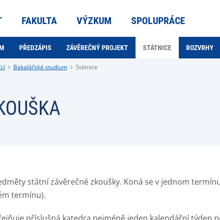
T
FAKULTA
VÝZKUM
SPOLUPRÁCE
AM
PŘEDZÁPIS
ZÁVĚREČNÝ PROJEKT
STÁTNICE
ROZVRHY
cí
Bakalářské studium
Státnice
ZKOUŠKA
edměty státní závěrečné zkoušky. Koná se v jednom termínu 
ém termínu).
ejňuje příslušná katedra nejméně jeden kalendářní týden p