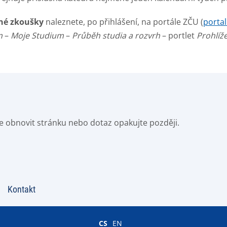
čné zkoušky
naleznete, po přihlášení, na portále ZČU (
portal
m
–
Moje Studium
–
Průběh studia a rozvrh
– portlet
Prohlíž
e obnovit stránku nebo dotaz opakujte později.
Kontakt
CS
EN