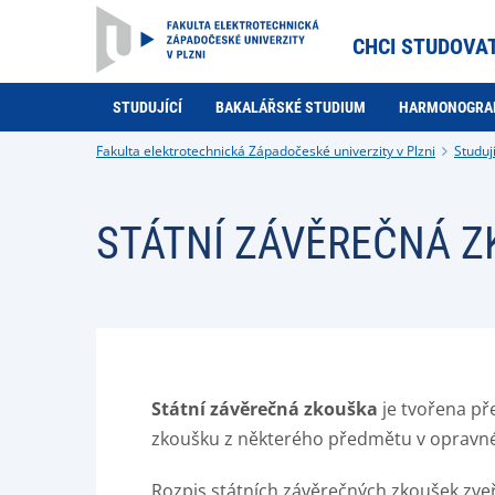
CHCI STUDOVA
STUDUJÍCÍ
BAKALÁŘSKÉ STUDIUM
HARMONOGR
Fakulta elektrotechnická Západočeské univerzity v Plzni
Studují
STÁTNÍ ZÁVĚREČNÁ 
Státní závěrečná zkouška
je tvořena př
zkoušku z některého předmětu v opravn
Rozpis státních závěrečných zkoušek zveř