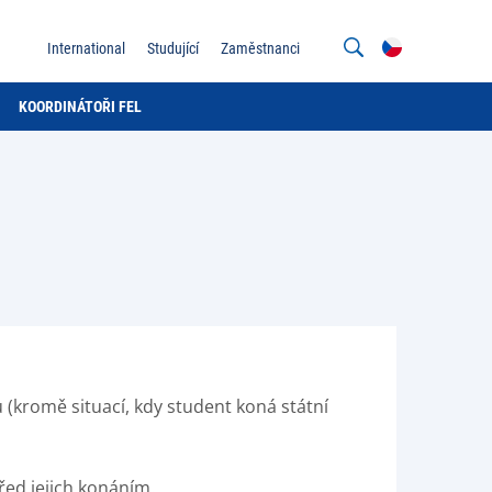
International
Studující
Zaměstnanci
KOORDINÁTOŘI FEL
(kromě situací, kdy student koná státní
řed jejich konáním.