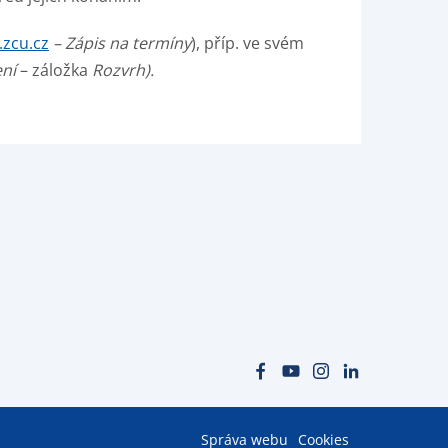
.zcu.cz
– Zápis na termíny
), příp. ve svém
ení
– záložka
Rozvrh).
Správa webu
Cookies