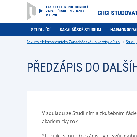
CHCI STUDOVA
STUDUJÍCÍ
BAKALÁŘSKÉ STUDIUM
HARMONOGR
Fakulta elektrotechnická Západočeské univerzity v Plzni
Studují
PŘEDZÁPIS DO DALŠÍ
V souladu se Studijním a zkušebním řádem
akademický rok.
Studující si při předzápisu volí svůj oso