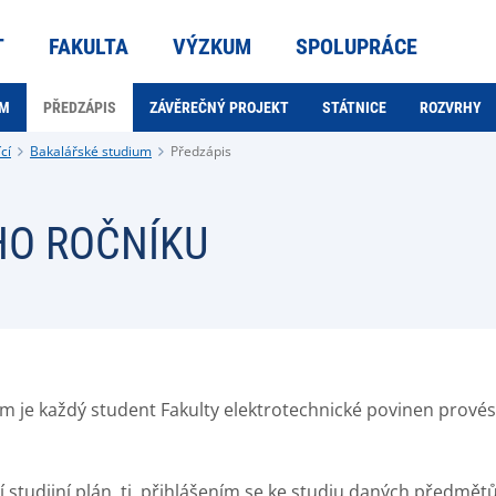
T
FAKULTA
VÝZKUM
SPOLUPRÁCE
AM
PŘEDZÁPIS
ZÁVĚREČNÝ PROJEKT
STÁTNICE
ROZVRHY
cí
Bakalářské studium
Předzápis
HO ROČNÍKU
 je každý student Fakulty elektrotechnické povinen provést
bní studijní plán, tj. přihlášením se ke studiu daných předm