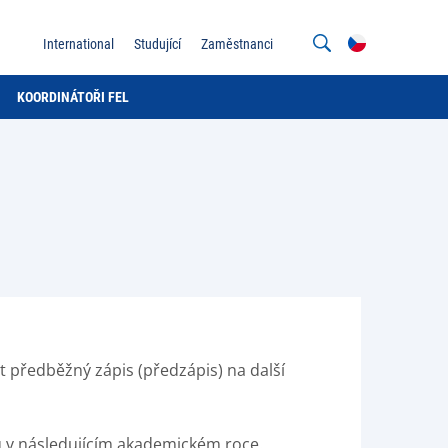
International
Studující
Zaměstnanci
KOORDINÁTOŘI FEL
 předběžný zápis (předzápis) na další
ětů v následujícím akademickém roce.