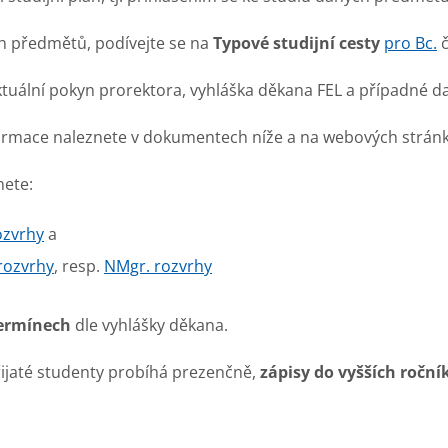
ch předmětů, podívejte se na
Typové studijní cesty
pro Bc.
č
tuální pokyn prorektora, vyhláška děkana FEL a případné da
formace naleznete v dokumentech níže a na webových strá
nete:
ozvrhy
a
 rozvrhy
, resp.
NMgr. rozvrhy
termínech
dle vyhlášky děkana.
přijaté studenty probíhá prezenčně,
zápisy do vyšších ročn