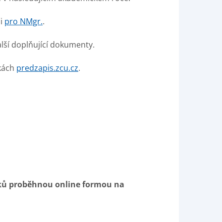
i
pro NMgr.
.
lší doplňující dokumenty.
nkách
predzapis.zcu.cz
.
íků proběhnou online formou na