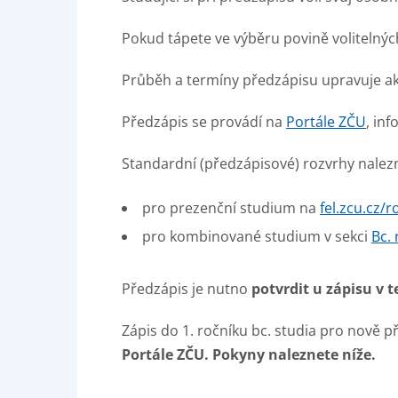
Pokud tápete ve výběru povině volitelný
Průběh a termíny předzápisu upravuje ak
Předzápis se provádí na
Portále ZČU
, in
Standardní (předzápisové) rozvrhy nalez
pro prezenční studium na
fel.zcu.cz/r
pro kombinované studium v sekci
Bc.
Předzápis je nutno
potvrdit u zápisu v 
Zápis do 1. ročníku bc. studia pro nově 
Portále ZČU. Pokyny naleznete níže.