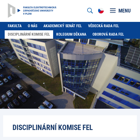
MENU
FAKULTA
O NÁS
AKADEMICKÝ SENÁT FEL
VĚDECKÁ RADA FEL
DISCIPLINÁRNÍ KOMISE FEL
KOLEGIUM DĚKANA
OBOROVÁ RADA FEL
DISCIPLINÁRNÍ KOMISE FEL